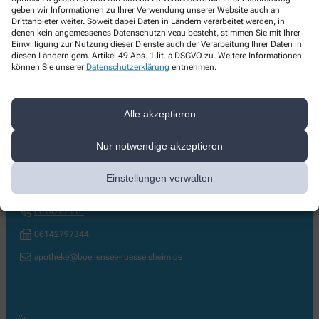
geben wir Informationen zu Ihrer Verwendung unserer Website auch an
Drittanbieter weiter. Soweit dabei Daten in Ländern verarbeitet werden, in
denen kein angemessenes Datenschutzniveau besteht, stimmen Sie mit Ihrer
Einwilligung zur Nutzung dieser Dienste auch der Verarbeitung Ihrer Daten in
diesen Ländern gem. Artikel 49 Abs. 1 lit. a DSGVO zu. Weitere Informationen
können Sie unserer
Datenschutzerklärung
entnehmen.
Alle akzeptieren
Kontakt
Nur notwendige akzeptieren
Böllensee Apotheke
Einstellungen verwalten
Wilhelm-Sturmfels-Str. 18
,
65428
Rüsselsheim
0614262110
06142797344
apotheke@boellensee-ruesselsheim.de