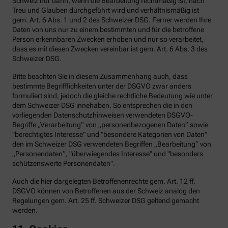
Schweiz nur dann, wenn die Bearbeitung rechtmäßig ist, nach
Treu und Glauben durchgeführt wird und verhältnismäßig ist
gem. Art. 6 Abs. 1 und 2 des Schweizer DSG. Ferner werden Ihre
Daten von uns nur zu einem bestimmten und für die betroffene
Person erkennbaren Zwecken erhoben und nur so verarbeitet,
dass es mit diesen Zwecken vereinbar ist gem. Art. 6 Abs. 3 des
Schweizer DSG.
Bitte beachten Sie in diesem Zusammenhang auch, dass
bestimmte Begrifflichkeiten unter der DSGVO zwar anders
formuliert sind, jedoch die gleiche rechtliche Bedeutung wie unter
dem Schweizer DSG innehaben. So entsprechen die in den
vorliegenden Datenschutzhinweisen verwendeten DSGVO-
Begriffe „Verarbeitung“ von „personenbezogenen Daten“ sowie
"berechtigtes Interesse" und "besondere Kategorien von Daten"
den im Schweizer DSG verwendeten Begriffen „Bearbeitung“ von
„Personendaten“, "überwiegendes Interesse" und "besonders
schützenswerte Personendaten".
Auch die hier dargelegten Betroffenenrechte gem. Art. 12 ff.
DSGVO können von Betroffenen aus der Schweiz analog den
Regelungen gem. Art. 25 ff. Schweizer DSG geltend gemacht
werden.