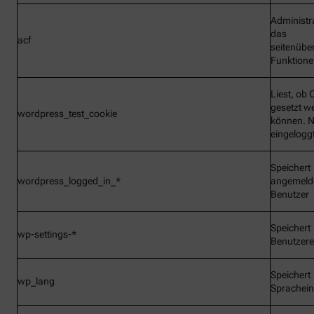
Administr
das
acf
seitenübe
Funktionen
Liest, ob 
gesetzt w
wordpress_test_cookie
können. N
eingelogg
Speichert
wordpress_logged_in_*
angemeld
Benutzer
Speichert
wp-settings-*
Benutzere
Speichert
wp_lang
Sprachein