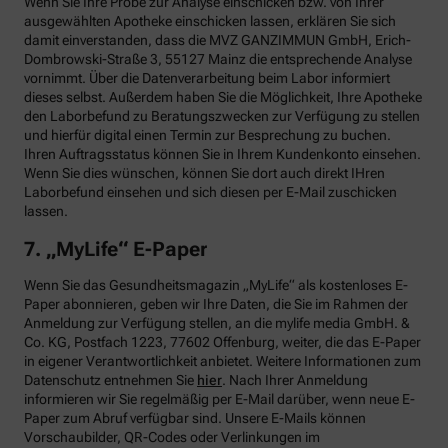
Wenn Sie Ihre Probe zur Analyse einschicken bzw. von Ihrer
ausgewählten Apotheke einschicken lassen, erklären Sie sich
damit einverstanden, dass die MVZ GANZIMMUN GmbH, Erich-
Dombrowski-Straße 3, 55127 Mainz die entsprechende Analyse
vornimmt. Über die Datenverarbeitung beim Labor informiert
dieses selbst. Außerdem haben Sie die Möglichkeit, Ihre Apotheke
den Laborbefund zu Beratungszwecken zur Verfügung zu stellen
und hierfür digital einen Termin zur Besprechung zu buchen.
Ihren Auftragsstatus können Sie in Ihrem Kundenkonto einsehen.
Wenn Sie dies wünschen, können Sie dort auch direkt IHren
Laborbefund einsehen und sich diesen per E-Mail zuschicken
lassen.
7. „MyLife“ E-Paper
Wenn Sie das Gesundheitsmagazin „MyLife“ als kostenloses E-
Paper abonnieren, geben wir Ihre Daten, die Sie im Rahmen der
Anmeldung zur Verfügung stellen, an die mylife media GmbH. &
Co. KG, Postfach 1223, 77602 Offenburg, weiter, die das E-Paper
in eigener Verantwortlichkeit anbietet. Weitere Informationen zum
Datenschutz entnehmen Sie
hier
. Nach Ihrer Anmeldung
informieren wir Sie regelmäßig per E-Mail darüber, wenn neue E-
Paper zum Abruf verfügbar sind. Unsere E-Mails können
Vorschaubilder, QR-Codes oder Verlinkungen im