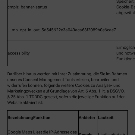
Speichert
cmplz_banner-status
Cookie-B
abgewähl
__mp_opt_in_out_5d545622e3a040aca63f2089b0e6cae7
Ermöglic
accessibility
und notw
Funktion
Darüber hinaus werden mit Ihrer Zustimmung, die Sie im Rahmen
unseres Consent Management Tools erteilen, bearbeiten und
widerrufen können, folgende weitere Cookies zu Analyse- und
Marketingzwecken auf Grundlage von Art. 6 Abs. 1 lit. a DSGVO,
§ 25 Abs. 1 TDDDG gesetzt, sofern die jeweilige Funktion auf der
Website aktiviert ist:
Bezeichnung
Funktion
Anbieter
Laufzeit
Google Maps
Liest die IP-Adresse des
Google
Läuft sofort ab