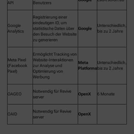
API
Benutzers
Registrierung einer
eindeutigen ID, um
Google
Unterschiedlich,
statistische Daten über
Google
Analytics
bis zu 2 Jahre
den Besuch der Website
zu generieren
Ermöglicht Tracking von
Meta Pixel
Website-Interaktionen
Meta
Unterschiedlich,
(Facebook
zur Analyse und
Platforms
bis zu 2 Jahre
Pixel)
Optimierung von
Werbung
Notwendig für Revive
OAGEO
OpenX
6 Monate
server
Notwendig für Revive
OAID
OpenX
server