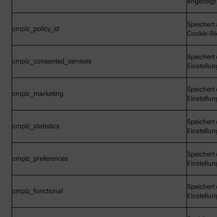
angezeigt
Speichert 
cmplz_policy_id
Cookie-Ric
Speichert 
cmplz_consented_services
Einstellu
Speichert 
cmplz_marketing
Einstellu
Speichert 
cmplz_statistics
Einstellu
Speichert 
cmplz_preferences
Einstellu
Speichert 
cmplz_functional
Einstellu