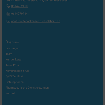
Wilhelm-Sturmfels-Str. 18
,
65428
Rüsselsheim
0614262110
06142797344
apotheke@boellensee-ruesselsheim.de
Über uns
Leistungen
Team
Kundenkarte
Treue Pass
Kompression & Co
QMS Zertifikat
Lieferoptionen
Pharmazeutische Dienstleistungen
Kontakt