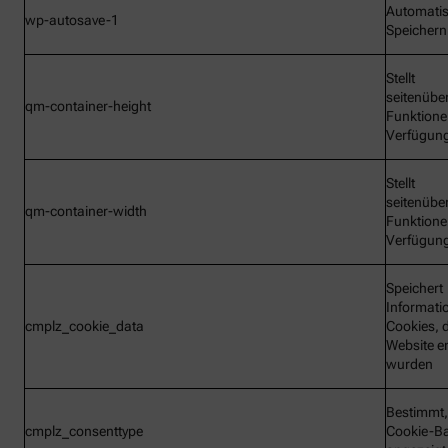
Automati
wp-autosave-1
Speichern
Stellt
seitenübe
qm-container-height
Funktione
Verfügun
Stellt
seitenübe
qm-container-width
Funktione
Verfügun
Speichert
Informati
cmplz_cookie_data
Cookies, d
Website e
wurden
Bestimmt,
cmplz_consenttype
Cookie-B