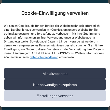
Kontakt
Cookie-Einwilligung verwalten
Böllensee Apotheke
Wilhelm-Sturmfels-Str. 18
,
65428
Rüsselsheim
Wir setzen Cookies, die für den Betrieb der Website technisch erforderlich
sind. Darüber hinaus verwenden wir Cookies, um unsere Website für Sie
0614262110
optimal zu gestalten und fortlaufend zu verbessern. Mit Ihrer Zustimmung
geben wir Informationen zu Ihrer Verwendung unserer Website auch an
06142797344
Drittanbieter weiter. Soweit dabei Daten in Ländern verarbeitet werden, in
denen kein angemessenes Datenschutzniveau besteht, stimmen Sie mit Ihrer
apotheke@boellensee-ruesselsheim.de
Einwilligung zur Nutzung dieser Dienste auch der Verarbeitung Ihrer Daten in
diesen Ländern gem. Artikel 49 Abs. 1 lit. a DSGVO zu. Weitere Informationen
können Sie unserer
Datenschutzerklärung
entnehmen.
Über uns
Alle akzeptieren
Leistungen
Team
Nur notwendige akzeptieren
Kundenkarte
Treue Pass
Einstellungen verwalten
Kompression & Co
QMS Zertifikat